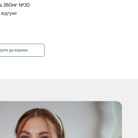
а 380мг №30
 відгуки
дати до кошика