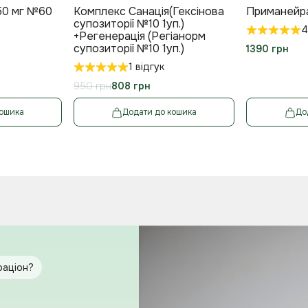
50 мг №60
Комплекс Санація(Гексінова
Приманейр
супозиторії №10 1уп.)
4
+Регенерація (Регіанорм
супозиторії №10 1уп.)
1390 грн
1 відгук
808 грн
кошика
Додати до кошика
До
раціон?