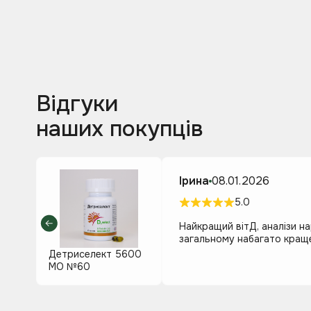
Відгуки
наших покупців
Ірина
08.01.2026
5.0
Найкращий вітД, аналізи нар
загальному набагато краще
Детриселект 5600
МО №60