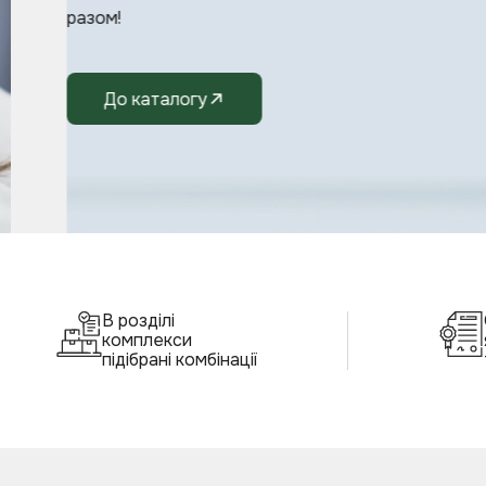
разом!
До каталогу
В розділі
комплекси
підібрані комбінації