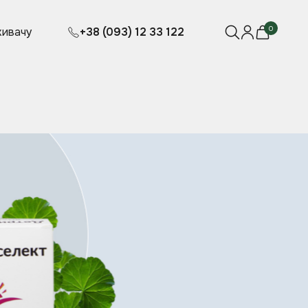
0
ивачу
+38 (093) 12 33 122
рів
май
безкоштовну