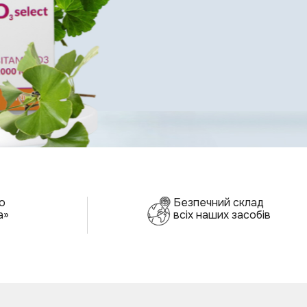
Застосувати
0 грн
Оформити замовлення
о
Безпечний склад
а»
всіх наших засобів