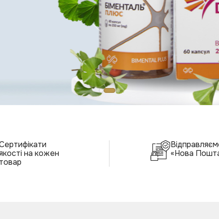
Разом
Повернутися до покупок
Сертифікати
Відправляєм
якості на кожен
«Нова Пошт
товар