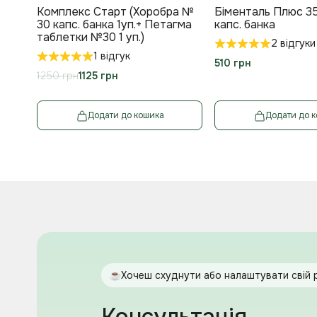
Комплекс Старт (Хоробра №
Біменталь Плюс 3
30 капс. банка 1уп.+ Петагма
капс. банка
таблетки №30 1 уп.)
2 відгуки
1 відгук
510 грн
1125 грн
Додати до кошика
Додати до 
Хочеш схуднути або налаштувати свій 
Консультація