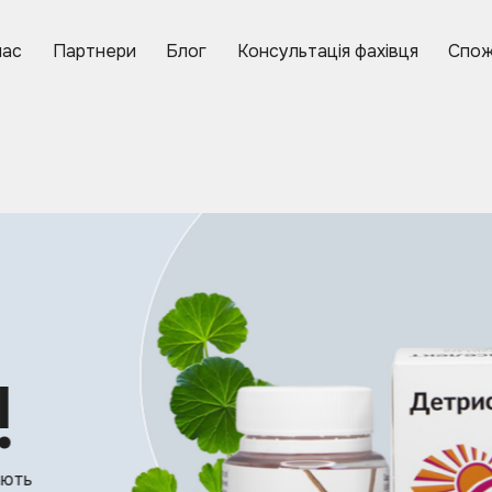
нас
Партнери
Блог
Консультація фахівця
Спож
В кошику
(0)
това
Замов ще на
2000 грн
та отри
доставку
Кошик порожній :(
!
ють