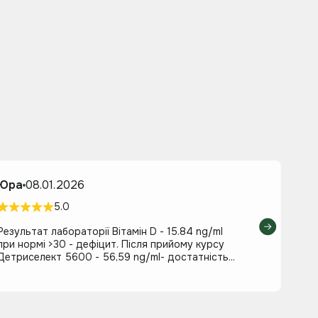
Юра
08.01.2026
5.0
Результат лабораторії Вітамін D - 15.84 ng/ml
при нормі >30 - дефіцит. Після прийому курсу
Детриселект 5600 - 56,59 ng/ml- достатність...