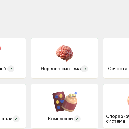
в'я
Нервова система
Сечоста
Опорно-р
нерали
Комплекси
система