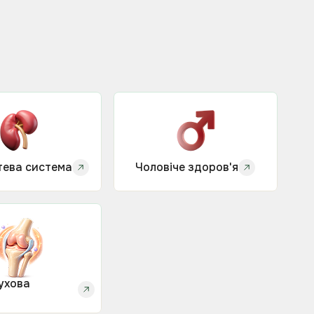
тева система
Чоловіче здоров'я
ухова