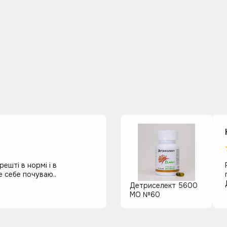
ешті в нормі і в
 себе почуваю..
Детриселект 5600
МО №60